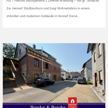
Für 1 Person! Hochparterre 2 Zimmer Wohnung – mit gr. Terrasse.
Zw. Hennef Stadtzentrum und Sieg! Wohnerlebnis in einem
stilvollen und modernen Gebäude in Hennef Diese
lichtdurchflutete Wohnung überzeugt durch ihre moderne
Raumaufteilung und zahlreiche hochwertige
Ausstattungsmerkmale: Parkettboden in den Wohnräumen
Bodentiefe, dreifach verglaste Fensterfronten Fußbodenheizung
Modern gefliestes Badezimmer mit großem Handtuchheizkörper
Beheizung über eine […]