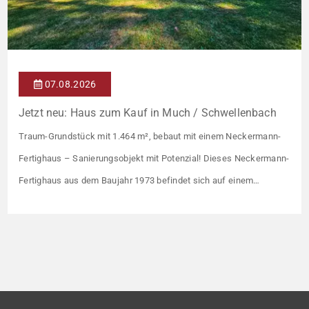
07.08.2026
Jetzt neu: Haus zum Kauf in Much / Schwellenbach
Traum-Grundstück mit 1.464 m², bebaut mit einem Neckermann-
Fertighaus – Sanierungsobjekt mit Potenzial! Dieses Neckermann-
Fertighaus aus dem Baujahr 1973 befindet sich auf einem
außergewöhnlich großzügigen Fernsicht-Grundstück mit 1.464 m²
und bietet vielfältige Nutzungsmöglichkeiten. Mit einer
Wohnfläche von ca. 168 m² eignet sich die Immobilie ideal für
Familien, Mehrgenerationenwohnen oder die Kombination aus
Wohnen und Vermieten. Das […]