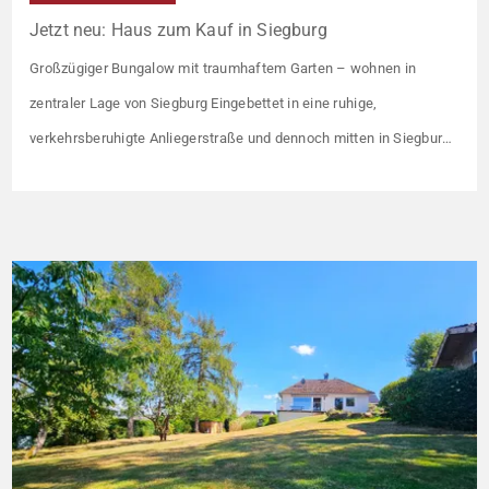
Jetzt neu: Haus zum Kauf in Siegburg
Großzügiger Bungalow mit traumhaftem Garten – wohnen in
zentraler Lage von Siegburg Eingebettet in eine ruhige,
verkehrsberuhigte Anliegerstraße und dennoch mitten in Siegburg
empfängt Sie dieser freistehende Bungalow auf einem
großzügigen Grundstück von rund 900 Quadratmetern – eine
Größe, die in einer derart zentralen Lage selten geworden ist. Der
Bungalow steht für eine Wohnform, die […]