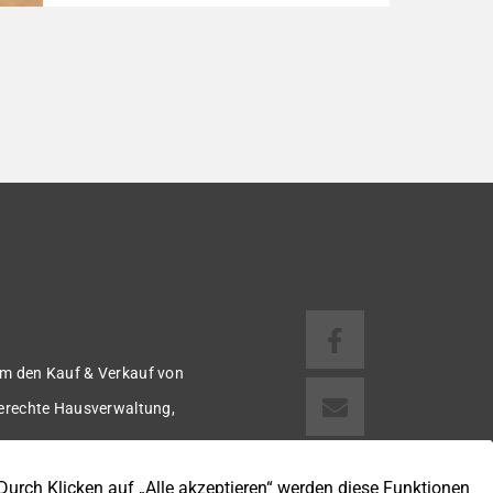
Reihenmittelhaus wurde in den Jahren
1997/98 in solider, massiver Bauweise
errichtet und überzeugt durch seine
familienfreundliche Aufteilung sowie ein
angenehmes Wohnumfeld. Gemeinsam mit
drei weiteren Häusern bildet es eine
harmonische Einheit auf einem ca. 782 m²
großen Grundstück (keine eigene Grünfläche,
aber Terrasse). […]
m den Kauf & Verkauf von
gerechte Hausverwaltung,
 u.v.m.