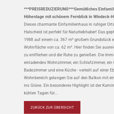
***PREISREDUZIERUNG***Gemütliches Einfamilie
Höhenlage mit schönem Fernblick in Windeck-H
Dieses charmante Einfamilienhaus in ruhiger Or
Halscheid ist perfekt für Naturliebhaber! Das ge
1988 auf einem ca. 367 m² großem Grundstück err
Wohnfläche von ca. 62 m². Hier finden Sie ausr
zu entfliehen und die Ruhe zu genießen. Die Immo
einladendes Wohnzimmer, ein Schlafzimmer, ein
Badezimmer und eine Küche - verteilt auf einer 
Wohnbereich gelangen Sie auf den Balkon mit e
ins Grüne. Ein besonderes Highlight ist der Kam
kühlen Tagen für...
ZURÜCK ZUR ÜBERSICHT