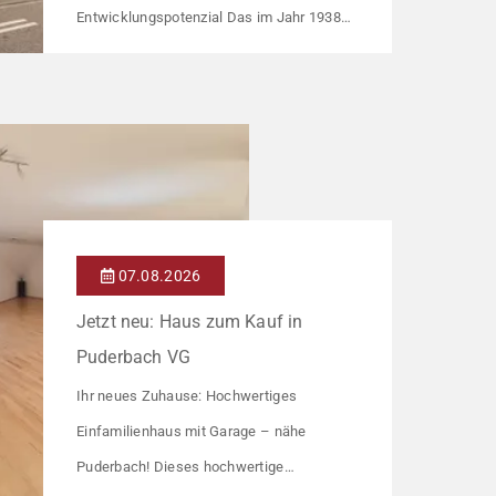
Entwicklungspotenzial Das im Jahr 1938
errichtete Mehrfamilienhaus umfasst drei
Wohneinheiten und richtet sich an
Kapitalanleger, die ein solides
Bestandsobjekt mit erkennbaren
Wertsteigerungshebeln suchen. Die
Gesamtkaltmiete liegt aktuell bei 1.500 €
monatlich – das entspricht lediglich rund 6,30
07.08.2026
€/m². Damit liegt das Mietniveau deutlich
Jetzt neu: Haus zum Kauf in
unter dem ortsüblichen Vergleichswert, […]
Puderbach VG
Ihr neues Zuhause: Hochwertiges
Einfamilienhaus mit Garage – nähe
Puderbach! Dieses hochwertige