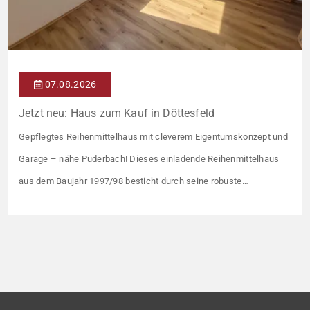
07.08.2026
Jetzt neu: Haus zum Kauf in Döttesfeld
Gepflegtes Reihenmittelhaus mit cleverem Eigentumskonzept und
Garage – nähe Puderbach! Dieses einladende Reihenmittelhaus
aus dem Baujahr 1997/98 besticht durch seine robuste
Massivbauweise und seinen Grundriss für das gemeinsame
Familienleben. Das Objekt ist Teil eines gepflegten Ensembles aus
insgesamt vier Wohneinheiten, die sich ein rund 782 m² großes
Grundstück teilen (keine eigene Grünfläche, aber Terrasse).
Veräußert […]