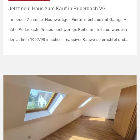
Jetzt neu: Haus zum Kauf in Puderbach VG
Ihr neues Zuhause: Hochwertiges Einfamilienhaus mit Garage –
nähe Puderbach! Dieses hochwertige Reihenmittelhaus wurde in
den Jahren 1997/98 in solider, massiver Bauweise errichtet und
überzeugt durch seine familienfreundliche Aufteilung sowie ein
angenehmes Wohnumfeld. Gemeinsam mit drei weiteren Häusern
bildet es eine harmonische Einheit auf einem ca. 782 m² großen
Grundstück (keine eigene Grünfläche, aber Terrasse). […]