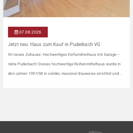
07.08.2026
Jetzt neu: Haus zum Kauf in Puderbach VG
Ihr neues Zuhause: Hochwertiges Einfamilienhaus mit Garage –
nähe Puderbach! Dieses hochwertige Reihenmittelhaus wurde in
den Jahren 1997/98 in solider, massiver Bauweise errichtet und
überzeugt durch seine familienfreundliche Aufteilung sowie ein
angenehmes Wohnumfeld. Gemeinsam mit drei weiteren Häusern
bildet es eine harmonische Einheit auf einem ca. 782 m² großen
Grundstück (keine eigene Grünfläche, aber Terrasse). […]