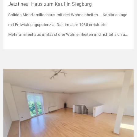
Jetzt neu: Haus zum Kauf in Siegburg
Solides Mehrfamilienhaus mit drei Wohneinheiten – Kapitalanlage
mit Entwicklungspotenzial Das im Jahr 1938 errichtete
Mehrfamilienhaus umfasst drei Wohneinheiten und richtet sich an
Kapitalanleger, die ein solides Bestandsobjekt mit erkennbaren
Wertsteigerungshebeln suchen. Die Gesamtkaltmiete liegt aktuell
bei 1.500 € monatlich – das entspricht lediglich rund 6,30 €/m².
Damit liegt das Mietniveau deutlich unter dem ortsüblichen
Vergleichswert, […]