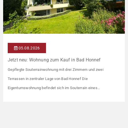
05.08.2026
Jetzt neu: Wohnung zum Kauf in Bad Honnef
Gepflegte Souterrainwohnung mit drei Zimmern und zwei
Terrassen in zentraler Lage von Bad Honnef Die
Eigentumswohnung befindet sich im Souterrain eines
Mehrfamilienhauses mit insgesamt 7 Wohneinheiten. Errichtet
wurde die Immobilie Anfang der 70er Jahre auf einem rund 1.540
m² großen Grundstück. Die Wohnfläche von ca. 104 m² verteilt
sich auf 3 helle und freundliche Zimmer, […]