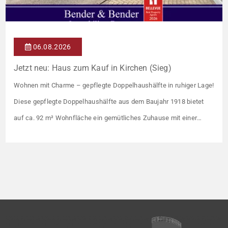
06.08.2026
Jetzt neu: Haus zum Kauf in Kirchen (Sieg)
Wohnen mit Charme – gepflegte Doppelhaushälfte in ruhiger Lage!
Diese gepflegte Doppelhaushälfte aus dem Baujahr 1918 bietet
auf ca. 92 m² Wohnfläche ein gemütliches Zuhause mit einer
angenehmen Wohnatmosphäre. Die Immobilie befindet sich in
einer guten Wohnlage und eignet sich ideal für Paare oder kleine
Familien. Die Wohnräume präsentieren sich in einem gepflegten
Zustand. Ein […]