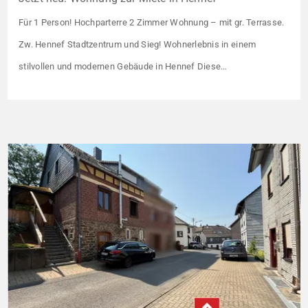
Für 1 Person! Hochparterre 2 Zimmer Wohnung – mit gr. Terrasse.
Zw. Hennef Stadtzentrum und Sieg! Wohnerlebnis in einem
stilvollen und modernen Gebäude in Hennef Diese
lichtdurchflutete Wohnung überzeugt durch ihre moderne
Raumaufteilung und zahlreiche hochwertige
Ausstattungsmerkmale: Parkettboden in den Wohnräumen
Bodentiefe, dreifach verglaste Fensterfronten Fußbodenheizung
Modern gefliestes Badezimmer mit großem Handtuchheizkörper
Beheizung über eine […]