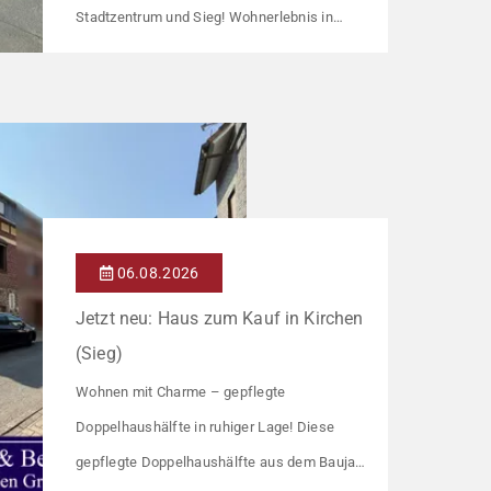
Stadtzentrum und Sieg! Wohnerlebnis in
einem stilvollen und modernen Gebäude in
Hennef Diese lichtdurchflutete Wohnung
überzeugt durch ihre moderne
Raumaufteilung und zahlreiche hochwertige
Ausstattungsmerkmale: Parkettboden in den
Wohnräumen Bodentiefe, dreifach verglaste
Fensterfronten Fußbodenheizung Modern
06.08.2026
gefliestes Badezimmer mit großem
Jetzt neu: Haus zum Kauf in Kirchen
Handtuchheizkörper Beheizung über eine […]
(Sieg)
Wohnen mit Charme – gepflegte
Doppelhaushälfte in ruhiger Lage! Diese
gepflegte Doppelhaushälfte aus dem Baujahr