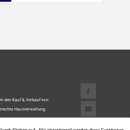
1918 bietet auf ca. 92 m² Wohnfläche ein
gemütliches Zuhause mit einer angenehmen
Wohnatmosphäre. Die Immobilie befindet
sich in einer guten Wohnlage und eignet sich
ideal für Paare oder kleine Familien. Die
Wohnräume präsentieren sich in einem
gepflegten Zustand. Ein […]
m den Kauf & Verkauf von
gerechte Hausverwaltung,
 u.v.m.