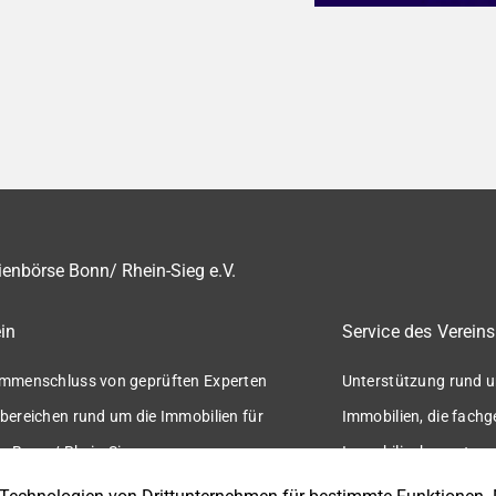
enbörse Bonn/ Rhein-Sieg e.V.
in
Service des Vereins
mmenschluss von geprüften Experten
Unterstützung rund u
bereichen rund um die Immobilien für
Immobilien, die fach
n Bonn / Rhein-Sieg.
Immobilienbewertung