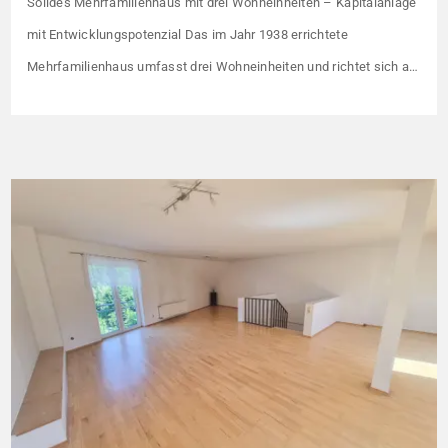
Solides Mehrfamilienhaus mit drei Wohneinheiten – Kapitalanlage
mit Entwicklungspotenzial Das im Jahr 1938 errichtete
Mehrfamilienhaus umfasst drei Wohneinheiten und richtet sich an
Kapitalanleger, die ein solides Bestandsobjekt mit erkennbaren
Wertsteigerungshebeln suchen. Die Gesamtkaltmiete liegt aktuell
bei 1.500 € monatlich – das entspricht lediglich rund 6,30 €/m².
Damit liegt das Mietniveau deutlich unter dem ortsüblichen
Vergleichswert, […]