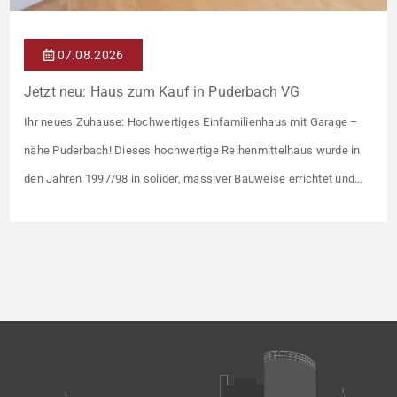
07.08.2026
Jetzt neu: Haus zum Kauf in Puderbach VG
Ihr neues Zuhause: Hochwertiges Einfamilienhaus mit Garage –
nähe Puderbach! Dieses hochwertige Reihenmittelhaus wurde in
den Jahren 1997/98 in solider, massiver Bauweise errichtet und
überzeugt durch seine familienfreundliche Aufteilung sowie ein
angenehmes Wohnumfeld. Gemeinsam mit drei weiteren Häusern
bildet es eine harmonische Einheit auf einem ca. 782 m² großen
Grundstück (keine eigene Grünfläche, aber Terrasse). […]