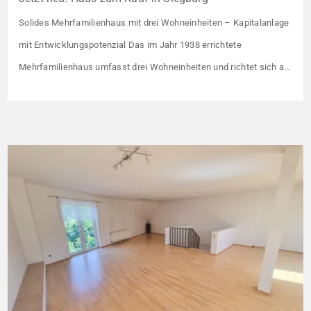
Solides Mehrfamilienhaus mit drei Wohneinheiten – Kapitalanlage
mit Entwicklungspotenzial Das im Jahr 1938 errichtete
Mehrfamilienhaus umfasst drei Wohneinheiten und richtet sich an
Kapitalanleger, die ein solides Bestandsobjekt mit erkennbaren
Wertsteigerungshebeln suchen. Die Gesamtkaltmiete liegt aktuell
bei 1.500 € monatlich – das entspricht lediglich rund 6,30 €/m².
Damit liegt das Mietniveau deutlich unter dem ortsüblichen
Vergleichswert, […]