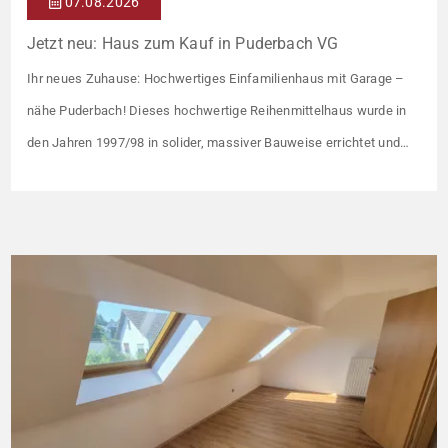
07.08.2026
Jetzt neu: Haus zum Kauf in Puderbach VG
Ihr neues Zuhause: Hochwertiges Einfamilienhaus mit Garage –
nähe Puderbach! Dieses hochwertige Reihenmittelhaus wurde in
den Jahren 1997/98 in solider, massiver Bauweise errichtet und
überzeugt durch seine familienfreundliche Aufteilung sowie ein
angenehmes Wohnumfeld. Gemeinsam mit drei weiteren Häusern
bildet es eine harmonische Einheit auf einem ca. 782 m² großen
Grundstück (keine eigene Grünfläche, aber Terrasse). […]