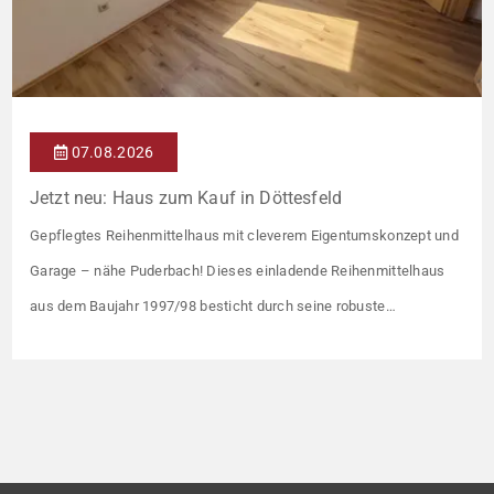
07.08.2026
Jetzt neu: Haus zum Kauf in Döttesfeld
Gepflegtes Reihenmittelhaus mit cleverem Eigentumskonzept und
Garage – nähe Puderbach! Dieses einladende Reihenmittelhaus
aus dem Baujahr 1997/98 besticht durch seine robuste
Massivbauweise und seinen Grundriss für das gemeinsame
Familienleben. Das Objekt ist Teil eines gepflegten Ensembles aus
insgesamt vier Wohneinheiten, die sich ein rund 782 m² großes
Grundstück teilen (keine eigene Grünfläche, aber Terrasse).
Veräußert […]