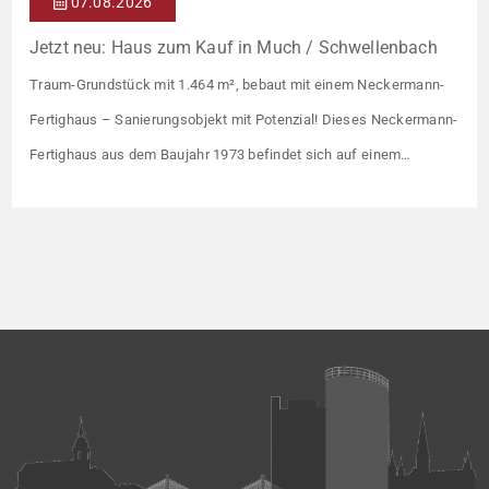
07.08.2026
Jetzt neu: Haus zum Kauf in Much / Schwellenbach
Traum-Grundstück mit 1.464 m², bebaut mit einem Neckermann-
Fertighaus – Sanierungsobjekt mit Potenzial! Dieses Neckermann-
Fertighaus aus dem Baujahr 1973 befindet sich auf einem
außergewöhnlich großzügigen Fernsicht-Grundstück mit 1.464 m²
und bietet vielfältige Nutzungsmöglichkeiten. Mit einer
Wohnfläche von ca. 168 m² eignet sich die Immobilie ideal für
Familien, Mehrgenerationenwohnen oder die Kombination aus
Wohnen und Vermieten. Das […]