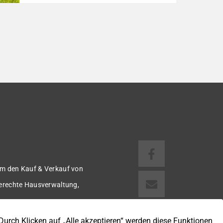
befindet sich im Souterrain eines
Mehrfamilienhauses mit insgesamt 7
Wohneinheiten. Errichtet wurde die Immobilie
Anfang der 70er Jahre auf einem rund 1.540
m² großen Grundstück. Die Wohnfläche von
ca. 104 m² verteilt sich auf 3 helle und
freundliche Zimmer, […]
m den Kauf & Verkauf von
gerechte Hausverwaltung,
 u.v.m.