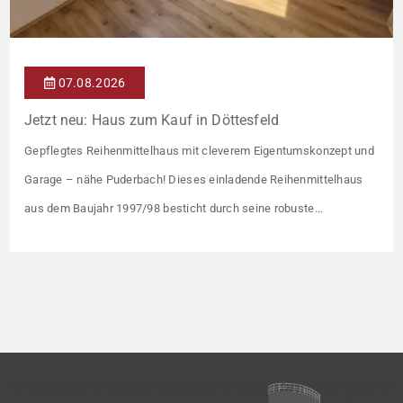
07.08.2026
Jetzt neu: Haus zum Kauf in Döttesfeld
Gepflegtes Reihenmittelhaus mit cleverem Eigentumskonzept und
Garage – nähe Puderbach! Dieses einladende Reihenmittelhaus
aus dem Baujahr 1997/98 besticht durch seine robuste
Massivbauweise und seinen Grundriss für das gemeinsame
Familienleben. Das Objekt ist Teil eines gepflegten Ensembles aus
insgesamt vier Wohneinheiten, die sich ein rund 782 m² großes
Grundstück teilen (keine eigene Grünfläche, aber Terrasse).
Veräußert […]