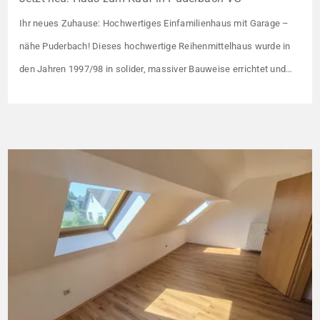
Ihr neues Zuhause: Hochwertiges Einfamilienhaus mit Garage –
nähe Puderbach! Dieses hochwertige Reihenmittelhaus wurde in
den Jahren 1997/98 in solider, massiver Bauweise errichtet und
überzeugt durch seine familienfreundliche Aufteilung sowie ein
angenehmes Wohnumfeld. Gemeinsam mit drei weiteren Häusern
bildet es eine harmonische Einheit auf einem ca. 782 m² großen
Grundstück (keine eigene Grünfläche, aber Terrasse). […]