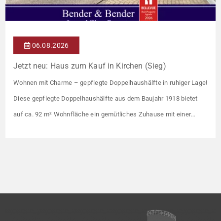
06.08.2026
Jetzt neu: Haus zum Kauf in Kirchen (Sieg)
Wohnen mit Charme – gepflegte Doppelhaushälfte in ruhiger Lage!
Diese gepflegte Doppelhaushälfte aus dem Baujahr 1918 bietet
auf ca. 92 m² Wohnfläche ein gemütliches Zuhause mit einer
angenehmen Wohnatmosphäre. Die Immobilie befindet sich in
einer guten Wohnlage und eignet sich ideal für Paare oder kleine
Familien. Die Wohnräume präsentieren sich in einem gepflegten
Zustand. Ein […]