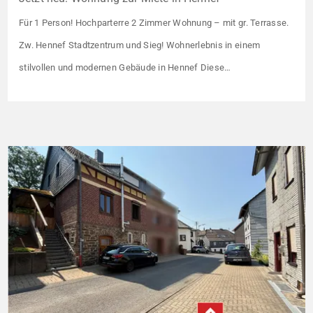
Für 1 Person! Hochparterre 2 Zimmer Wohnung – mit gr. Terrasse.
Zw. Hennef Stadtzentrum und Sieg! Wohnerlebnis in einem
stilvollen und modernen Gebäude in Hennef Diese
lichtdurchflutete Wohnung überzeugt durch ihre moderne
Raumaufteilung und zahlreiche hochwertige
Ausstattungsmerkmale: Parkettboden in den Wohnräumen
Bodentiefe, dreifach verglaste Fensterfronten Fußbodenheizung
Modern gefliestes Badezimmer mit großem Handtuchheizkörper
Beheizung über eine […]