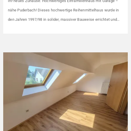
Ihr neues Zuhause: Hochwertiges Einfamilienhaus mit Garage –
nähe Puderbach! Dieses hochwertige Reihenmittelhaus wurde in
den Jahren 1997/98 in solider, massiver Bauweise errichtet und
überzeugt durch seine familienfreundliche Aufteilung sowie ein
angenehmes Wohnumfeld. Gemeinsam mit drei weiteren Häusern
bildet es eine harmonische Einheit auf einem ca. 782 m² großen
Grundstück (keine eigene Grünfläche, aber Terrasse). […]