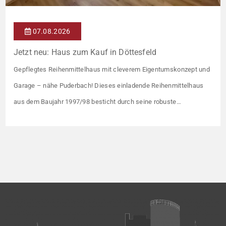
07.08.2026
Jetzt neu: Haus zum Kauf in Döttesfeld
Gepflegtes Reihenmittelhaus mit cleverem Eigentumskonzept und
Garage – nähe Puderbach! Dieses einladende Reihenmittelhaus
aus dem Baujahr 1997/98 besticht durch seine robuste
Massivbauweise und seinen Grundriss für das gemeinsame
Familienleben. Das Objekt ist Teil eines gepflegten Ensembles aus
insgesamt vier Wohneinheiten, die sich ein rund 782 m² großes
Grundstück teilen (keine eigene Grünfläche, aber Terrasse).
Veräußert […]