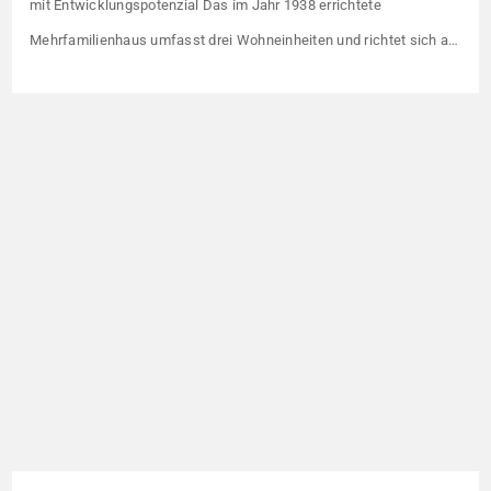
mit Entwicklungspotenzial Das im Jahr 1938 errichtete
Mehrfamilienhaus umfasst drei Wohneinheiten und richtet sich an
Kapitalanleger, die ein solides Bestandsobjekt mit erkennbaren
Wertsteigerungshebeln suchen. Die Gesamtkaltmiete liegt aktuell
bei 1.500 € monatlich – das entspricht lediglich rund 6,30 €/m².
Damit liegt das Mietniveau deutlich unter dem ortsüblichen
Vergleichswert, […]