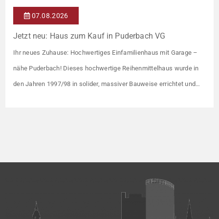
07.08.2026
Jetzt neu: Haus zum Kauf in Puderbach VG
Ihr neues Zuhause: Hochwertiges Einfamilienhaus mit Garage –
nähe Puderbach! Dieses hochwertige Reihenmittelhaus wurde in
den Jahren 1997/98 in solider, massiver Bauweise errichtet und
überzeugt durch seine familienfreundliche Aufteilung sowie ein
angenehmes Wohnumfeld. Gemeinsam mit drei weiteren Häusern
bildet es eine harmonische Einheit auf einem ca. 782 m² großen
Grundstück (keine eigene Grünfläche, aber Terrasse). […]