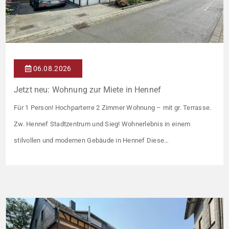
06.08.2026
Jetzt neu: Wohnung zur Miete in Hennef
Für 1 Person! Hochparterre 2 Zimmer Wohnung – mit gr. Terrasse.
Zw. Hennef Stadtzentrum und Sieg! Wohnerlebnis in einem
stilvollen und modernen Gebäude in Hennef Diese
lichtdurchflutete Wohnung überzeugt durch ihre moderne
Raumaufteilung und zahlreiche hochwertige
Ausstattungsmerkmale: Parkettboden in den Wohnräumen
Bodentiefe, dreifach verglaste Fensterfronten Fußbodenheizung
Modern gefliestes Badezimmer mit großem Handtuchheizkörper