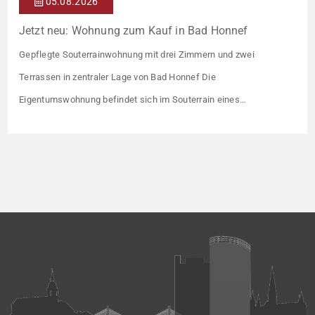
05.08.2026
Jetzt neu: Wohnung zum Kauf in Bad Honnef
Gepflegte Souterrainwohnung mit drei Zimmern und zwei
Terrassen in zentraler Lage von Bad Honnef Die
Eigentumswohnung befindet sich im Souterrain eines
Mehrfamilienhauses mit insgesamt 7 Wohneinheiten. Errichtet
wurde die Immobilie Anfang der 70er Jahre auf einem rund 1.540
m² großen Grundstück. Die Wohnfläche von ca. 104 m² verteilt
sich auf 3 helle und freundliche Zimmer, […]