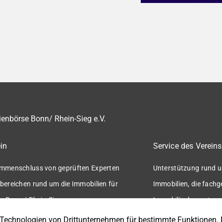
enbörse Bonn/ Rhein-Sieg e.V.
in
Service des Vereins
mmenschluss von geprüften Experten
Unterstützung rund u
bereichen rund um die Immobilien für
Immobilien, die fach
n Bonn / Rhein-Sieg.
Immobilienbewertung