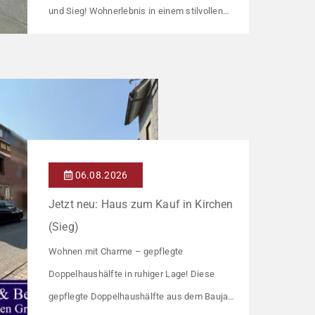
und Sieg! Wohnerlebnis in einem stilvollen
und modernen Gebäude in Hennef Diese
lichtdurchflutete Wohnung überzeugt durch
ihre moderne Raumaufteilung und zahlreiche
hochwertige Ausstattungsmerkmale:
Parkettboden in den Wohnräumen
Bodentiefe, dreifach verglaste Fensterfronten
Fußbodenheizung Modern gefliestes
06.08.2026
Badezimmer mit großem Handtuchheizkörper
Jetzt neu: Haus zum Kauf in Kirchen
Beheizung über eine energieeffiziente Luft-
(Sieg)
Wasser-Wärmepumpe Die […]
Wohnen mit Charme – gepflegte
Doppelhaushälfte in ruhiger Lage! Diese
gepflegte Doppelhaushälfte aus dem Baujahr