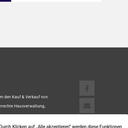
1918 bietet auf ca. 92 m² Wohnfläche ein
gemütliches Zuhause mit einer angenehmen
Wohnatmosphäre. Die Immobilie befindet
sich in einer guten Wohnlage und eignet sich
ideal für Paare oder kleine Familien. Die
Wohnräume präsentieren sich in einem
gepflegten Zustand. Ein […]
m den Kauf & Verkauf von
gerechte Hausverwaltung,
 u.v.m.