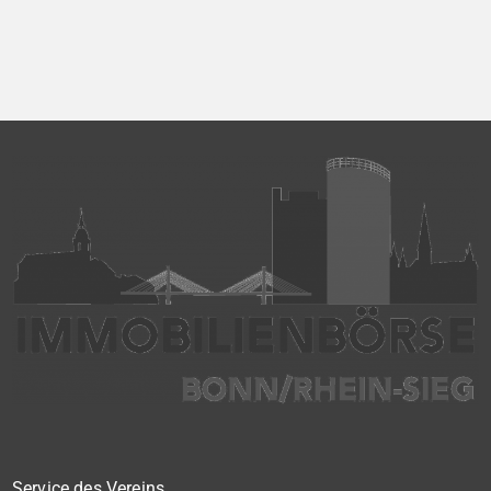
angenehmes Wohnumfeld. Gemeinsam mit drei weiteren Häusern
bildet es eine harmonische Einheit auf einem ca. 782 m² großen
Grundstück (keine eigene Grünfläche, aber Terrasse). […]
Service des Vereins