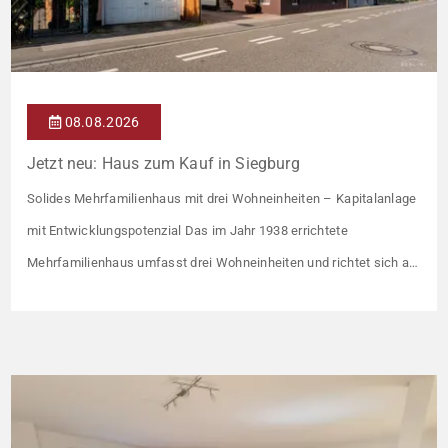
08.08.2026
Jetzt neu: Haus zum Kauf in Siegburg
Solides Mehrfamilienhaus mit drei Wohneinheiten – Kapitalanlage
mit Entwicklungspotenzial Das im Jahr 1938 errichtete
Mehrfamilienhaus umfasst drei Wohneinheiten und richtet sich an
Kapitalanleger, die ein solides Bestandsobjekt mit erkennbaren
Wertsteigerungshebeln suchen. Die Gesamtkaltmiete liegt aktuell
bei 1.500 € monatlich – das entspricht lediglich rund 6,30 €/m².
Damit liegt das Mietniveau deutlich unter dem ortsüblichen
Vergleichswert, […]