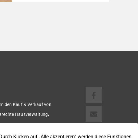
Reihenmittelhaus wurde in den Jahren
1997/98 in solider, massiver Bauweise
errichtet und überzeugt durch seine
familienfreundliche Aufteilung sowie ein
angenehmes Wohnumfeld. Gemeinsam mit
drei weiteren Häusern bildet es eine
harmonische Einheit auf einem ca. 782 m²
großen Grundstück (keine eigene Grünfläche,
aber Terrasse). […]
m den Kauf & Verkauf von
gerechte Hausverwaltung,
 u.v.m.