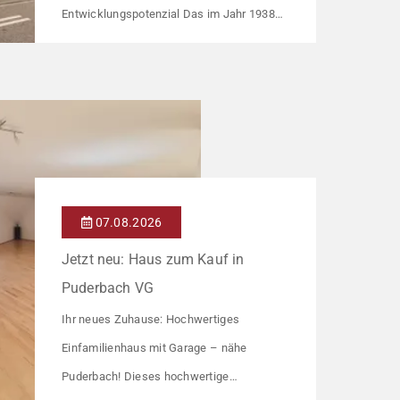
Entwicklungspotenzial Das im Jahr 1938
errichtete Mehrfamilienhaus umfasst drei
Wohneinheiten und richtet sich an
Kapitalanleger, die ein solides
Bestandsobjekt mit erkennbaren
Wertsteigerungshebeln suchen. Die
Gesamtkaltmiete liegt aktuell bei 1.500 €
monatlich – das entspricht lediglich rund 6,30
07.08.2026
€/m². Damit liegt das Mietniveau deutlich
Jetzt neu: Haus zum Kauf in
unter dem ortsüblichen Vergleichswert, […]
Puderbach VG
Ihr neues Zuhause: Hochwertiges
Einfamilienhaus mit Garage – nähe
Puderbach! Dieses hochwertige