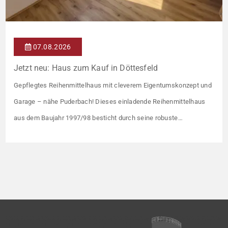
07.08.2026
Jetzt neu: Haus zum Kauf in Döttesfeld
Gepflegtes Reihenmittelhaus mit cleverem Eigentumskonzept und
Garage – nähe Puderbach! Dieses einladende Reihenmittelhaus
aus dem Baujahr 1997/98 besticht durch seine robuste
Massivbauweise und seinen Grundriss für das gemeinsame
Familienleben. Das Objekt ist Teil eines gepflegten Ensembles aus
insgesamt vier Wohneinheiten, die sich ein rund 782 m² großes
Grundstück teilen (keine eigene Grünfläche, aber Terrasse).
Veräußert […]