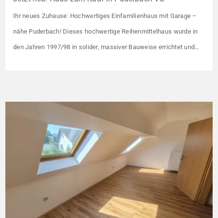
Ihr neues Zuhause: Hochwertiges Einfamilienhaus mit Garage –
nähe Puderbach! Dieses hochwertige Reihenmittelhaus wurde in
den Jahren 1997/98 in solider, massiver Bauweise errichtet und
überzeugt durch seine familienfreundliche Aufteilung sowie ein
angenehmes Wohnumfeld. Gemeinsam mit drei weiteren Häusern
bildet es eine harmonische Einheit auf einem ca. 782 m² großen
Grundstück (keine eigene Grünfläche, aber Terrasse). […]