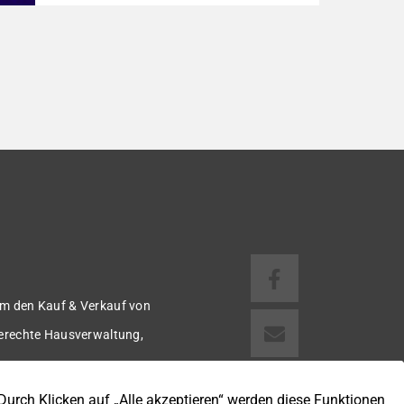
dem Baujahr 1911 bietet auf ca. 124 m²
Wohnfläche ein modernes und gepflegtes
Zuhause mit einer durchdachten
Raumaufteilung. Die Immobilie präsentiert
sich in einem zeitgemäßen Zustand und ist
ideal für alle, die ohne größeren Aufwand
einziehen möchten. Im Zuge der
Renovierungsarbeiten wurde […]
m den Kauf & Verkauf von
gerechte Hausverwaltung,
 u.v.m.