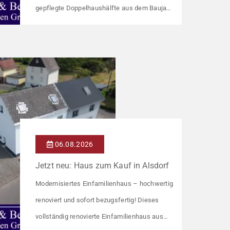
gepflegte Doppelhaushälfte aus dem Baujahr
1918 bietet auf ca. 92 m² Wohnfläche ein
gemütliches Zuhause mit einer angenehmen
Wohnatmosphäre. Die Immobilie befindet
sich in einer guten Wohnlage und eignet sich
ideal für Paare oder kleine Familien. Die
Wohnräume präsentieren sich in einem
gepflegten Zustand. Ein […]
06.08.2026
Jetzt neu: Haus zum Kauf in Alsdorf
Modernisiertes Einfamilienhaus – hochwertig
renoviert und sofort bezugsfertig! Dieses
vollständig renovierte Einfamilienhaus aus