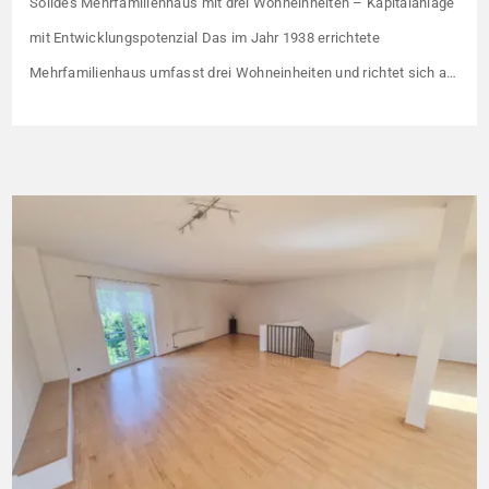
Solides Mehrfamilienhaus mit drei Wohneinheiten – Kapitalanlage
mit Entwicklungspotenzial Das im Jahr 1938 errichtete
Mehrfamilienhaus umfasst drei Wohneinheiten und richtet sich an
Kapitalanleger, die ein solides Bestandsobjekt mit erkennbaren
Wertsteigerungshebeln suchen. Die Gesamtkaltmiete liegt aktuell
bei 1.500 € monatlich – das entspricht lediglich rund 6,30 €/m².
Damit liegt das Mietniveau deutlich unter dem ortsüblichen
Vergleichswert, […]