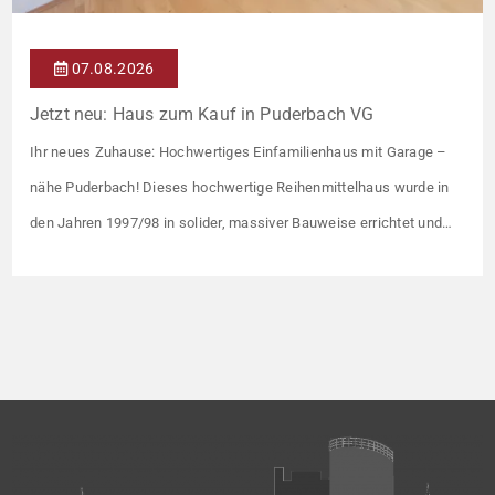
07.08.2026
Jetzt neu: Haus zum Kauf in Puderbach VG
Ihr neues Zuhause: Hochwertiges Einfamilienhaus mit Garage –
nähe Puderbach! Dieses hochwertige Reihenmittelhaus wurde in
den Jahren 1997/98 in solider, massiver Bauweise errichtet und
überzeugt durch seine familienfreundliche Aufteilung sowie ein
angenehmes Wohnumfeld. Gemeinsam mit drei weiteren Häusern
bildet es eine harmonische Einheit auf einem ca. 782 m² großen
Grundstück (keine eigene Grünfläche, aber Terrasse). […]