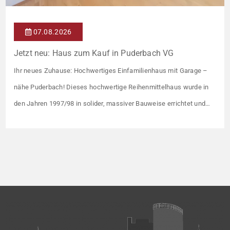
07.08.2026
Jetzt neu: Haus zum Kauf in Puderbach VG
Ihr neues Zuhause: Hochwertiges Einfamilienhaus mit Garage –
nähe Puderbach! Dieses hochwertige Reihenmittelhaus wurde in
den Jahren 1997/98 in solider, massiver Bauweise errichtet und
überzeugt durch seine familienfreundliche Aufteilung sowie ein
angenehmes Wohnumfeld. Gemeinsam mit drei weiteren Häusern
bildet es eine harmonische Einheit auf einem ca. 782 m² großen
Grundstück (keine eigene Grünfläche, aber Terrasse). […]