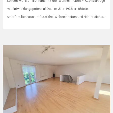
Solides Mehrfamilienhaus mit drei Wohneinheiten – Kapitalanlage
mit Entwicklungspotenzial Das im Jahr 1938 errichtete
Mehrfamilienhaus umfasst drei Wohneinheiten und richtet sich an
Kapitalanleger, die ein solides Bestandsobjekt mit erkennbaren
Wertsteigerungshebeln suchen. Die Gesamtkaltmiete liegt aktuell
bei 1.500 € monatlich – das entspricht lediglich rund 6,30 €/m².
Damit liegt das Mietniveau deutlich unter dem ortsüblichen
Vergleichswert, […]