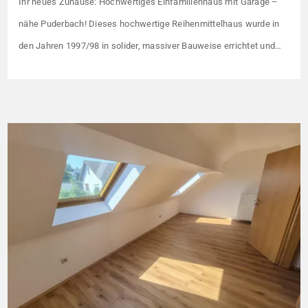
Ihr neues Zuhause: Hochwertiges Einfamilienhaus mit Garage –
nähe Puderbach! Dieses hochwertige Reihenmittelhaus wurde in
den Jahren 1997/98 in solider, massiver Bauweise errichtet und
überzeugt durch seine familienfreundliche Aufteilung sowie ein
angenehmes Wohnumfeld. Gemeinsam mit drei weiteren Häusern
bildet es eine harmonische Einheit auf einem ca. 782 m² großen
Grundstück (keine eigene Grünfläche, aber Terrasse). […]