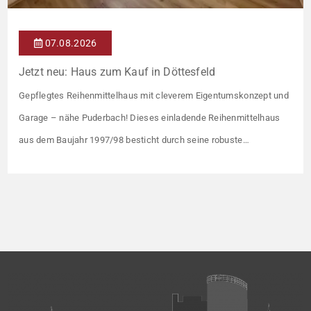
07.08.2026
Jetzt neu: Haus zum Kauf in Döttesfeld
Gepflegtes Reihenmittelhaus mit cleverem Eigentumskonzept und
Garage – nähe Puderbach! Dieses einladende Reihenmittelhaus
aus dem Baujahr 1997/98 besticht durch seine robuste
Massivbauweise und seinen Grundriss für das gemeinsame
Familienleben. Das Objekt ist Teil eines gepflegten Ensembles aus
insgesamt vier Wohneinheiten, die sich ein rund 782 m² großes
Grundstück teilen (keine eigene Grünfläche, aber Terrasse).
Veräußert […]