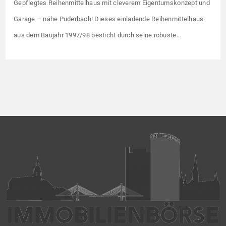
Gepflegtes Reihenmittelhaus mit cleverem Eigentumskonzept und
Garage – nähe Puderbach! Dieses einladende Reihenmittelhaus
aus dem Baujahr 1997/98 besticht durch seine robuste
Massivbauweise und seinen Grundriss für das gemeinsame
Familienleben. Das Objekt ist Teil eines gepflegten Ensembles aus
insgesamt vier Wohneinheiten, die sich ein rund 782 m² großes
Grundstück teilen (keine eigene Grünfläche, aber Terrasse).
Veräußert […]