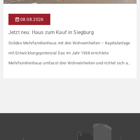
08.08.2026
Jetzt neu: Haus zum Kauf in Siegburg
Solides Mehrfamilienhaus mit drei Wohneinheiten – Kapitalanlage
mit Entwicklungspotenzial Das im Jahr 1938 errichtete
Mehrfamilienhaus umfasst drei Wohneinheiten und richtet sich an
Kapitalanleger, die ein solides Bestandsobjekt mit erkennbaren
Wertsteigerungshebeln suchen. Die Gesamtkaltmiete liegt aktuell
bei 1.500 € monatlich – das entspricht lediglich rund 6,30 €/m².
Damit liegt das Mietniveau deutlich unter dem ortsüblichen
Vergleichswert, […]