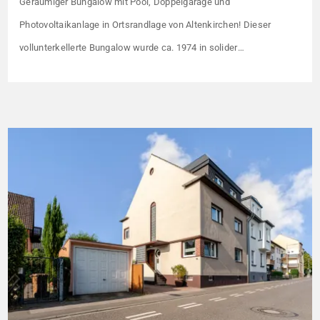
Geräumiger Bungalow mit Pool, Doppelgarage und
Photovoltaikanlage in Ortsrandlage von Altenkirchen! Dieser
vollunterkellerte Bungalow wurde ca. 1974 in solider
Massivbauweise errichtet. Das Untergeschoss bietet neben einem
eigenen Schwimmbad zwei zusätzliche Zimmer, die nicht in der
offiziellen Wohnflächenberechnung berücksichtigt sind. Diese
eignen sich ideal als Gäste-, Hobby- oder Personalräume und
verfügen über einen separaten Außenzugang mit […]