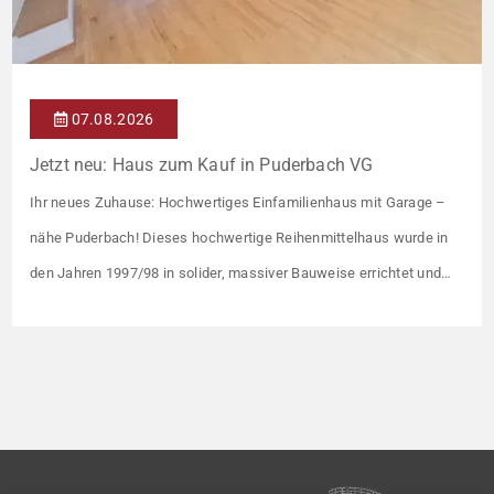
07.08.2026
Jetzt neu: Haus zum Kauf in Puderbach VG
Ihr neues Zuhause: Hochwertiges Einfamilienhaus mit Garage –
nähe Puderbach! Dieses hochwertige Reihenmittelhaus wurde in
den Jahren 1997/98 in solider, massiver Bauweise errichtet und
überzeugt durch seine familienfreundliche Aufteilung sowie ein
angenehmes Wohnumfeld. Gemeinsam mit drei weiteren Häusern
bildet es eine harmonische Einheit auf einem ca. 782 m² großen
Grundstück (keine eigene Grünfläche, aber Terrasse). […]