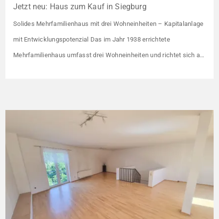
Jetzt neu: Haus zum Kauf in Siegburg
Solides Mehrfamilienhaus mit drei Wohneinheiten – Kapitalanlage
mit Entwicklungspotenzial Das im Jahr 1938 errichtete
Mehrfamilienhaus umfasst drei Wohneinheiten und richtet sich an
Kapitalanleger, die ein solides Bestandsobjekt mit erkennbaren
Wertsteigerungshebeln suchen. Die Gesamtkaltmiete liegt aktuell
bei 1.500 € monatlich – das entspricht lediglich rund 6,30 €/m².
Damit liegt das Mietniveau deutlich unter dem ortsüblichen
Vergleichswert, […]