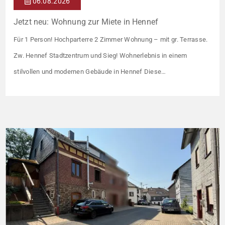
06.08.2026
Jetzt neu: Wohnung zur Miete in Hennef
Für 1 Person! Hochparterre 2 Zimmer Wohnung – mit gr. Terrasse.
Zw. Hennef Stadtzentrum und Sieg! Wohnerlebnis in einem
stilvollen und modernen Gebäude in Hennef Diese
lichtdurchflutete Wohnung überzeugt durch ihre moderne
Raumaufteilung und zahlreiche hochwertige
Ausstattungsmerkmale: Parkettboden in den Wohnräumen
Bodentiefe, dreifach verglaste Fensterfronten Fußbodenheizung
Modern gefliestes Badezimmer mit großem Handtuchheizkörper
Beheizung über eine […]