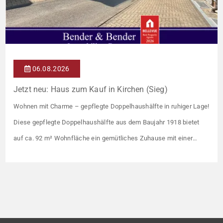
06.08.2026
Jetzt neu: Haus zum Kauf in Kirchen (Sieg)
Wohnen mit Charme – gepflegte Doppelhaushälfte in ruhiger Lage!
Diese gepflegte Doppelhaushälfte aus dem Baujahr 1918 bietet
auf ca. 92 m² Wohnfläche ein gemütliches Zuhause mit einer
angenehmen Wohnatmosphäre. Die Immobilie befindet sich in
einer guten Wohnlage und eignet sich ideal für Paare oder kleine
Familien. Die Wohnräume präsentieren sich in einem gepflegten
Zustand. Ein […]