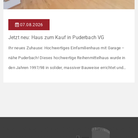
07.08.2026
Jetzt neu: Haus zum Kauf in Puderbach VG
Ihr neues Zuhause: Hochwertiges Einfamilienhaus mit Garage –
nähe Puderbach! Dieses hochwertige Reihenmittelhaus wurde in
den Jahren 1997/98 in solider, massiver Bauweise errichtet und
überzeugt durch seine familienfreundliche Aufteilung sowie ein
angenehmes Wohnumfeld. Gemeinsam mit drei weiteren Häusern
bildet es eine harmonische Einheit auf einem ca. 782 m² großen
Grundstück (keine eigene Grünfläche, aber Terrasse). […]