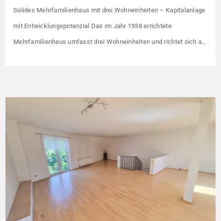
Solides Mehrfamilienhaus mit drei Wohneinheiten – Kapitalanlage
mit Entwicklungspotenzial Das im Jahr 1938 errichtete
Mehrfamilienhaus umfasst drei Wohneinheiten und richtet sich an
Kapitalanleger, die ein solides Bestandsobjekt mit erkennbaren
Wertsteigerungshebeln suchen. Die Gesamtkaltmiete liegt aktuell
bei 1.500 € monatlich – das entspricht lediglich rund 6,30 €/m².
Damit liegt das Mietniveau deutlich unter dem ortsüblichen
Vergleichswert, […]