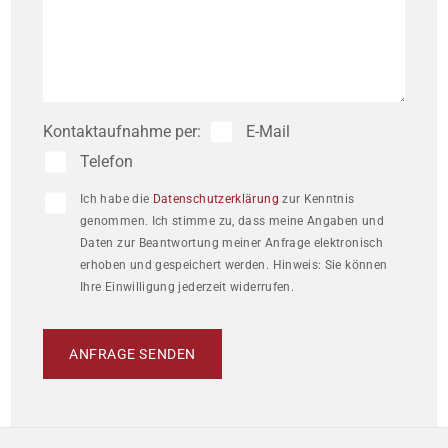
Im großzügigen DG stehen insgesamt vier 
Schlafzimmer zur Verfügung- viel Platz für Kinder und 
Gäste! Das größte Zimmer, das bisher als Atelier 
Kontaktaufnahme per:
E-Mail
diente, eignet sich hervorragend für kreative Ideen oder 
Telefon
anderweitige Hobbies. Ein kleines Duschbad sowie ein 
zusätzlicher Abstellraum ergänzen diese Etage perfekt.

Ich habe die
Datenschutzerklärung
zur Kenntnis
genommen. Ich stimme zu, dass meine Angaben und
Daten zur Beantwortung meiner Anfrage elektronisch
Das UG bietet jede Menge Platz und Funktionalität. 
erhoben und gespeichert werden. Hinweis: Sie können
Ihre Einwilligung jederzeit widerrufen.
Neben der Heizungsanlage befinden sich hier ein 
großer Hauswirtschaftsraum, ein Vorratsraum sowie 
ANFRAGE SENDEN
ein toller Werkstatt- und Hobbybereich. Ein Traum für 
jeden Bastler und Schrauber!
