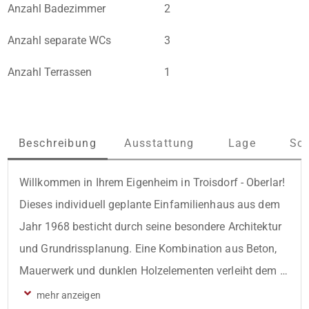
Anzahl Badezimmer
2
Anzahl separate WCs
3
Anzahl Terrassen
1
Beschreibung
Ausstattung
Lage
Son
Willkommen in Ihrem Eigenheim in Troisdorf - Oberlar! 
Dieses individuell geplante Einfamilienhaus aus dem 
Jahr 1968 besticht durch seine besondere Architektur 
und Grundrissplanung. Eine Kombination aus Beton, 
Mauerwerk und dunklen Holzelementen verleiht dem 
Haus seinen charakteristischen Stil- für das Baujahr 