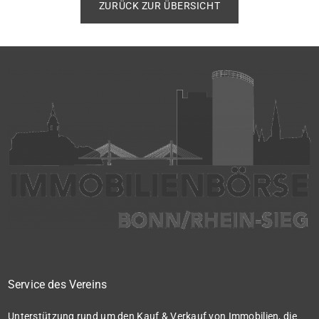
Besichtigungstermins um einen Nachweis der 
ZURÜCK ZUR ÜBERSICHT
Finanzierbarkeit. Hierfür genügt uns zum Beispiel ein 
formloser Zweizeiler Ihrer Hausbank. Sollten Sie noch 
keinen Nachweis haben, stellen wir gerne einen 
entsprechenden Kontakt her. 

Hinweis: 3,57 % Käuferprovision inkl. MwSt. Der 
Immobilienmakler hat einen provisionspflichtigen 
Maklervertrag mit dem Verkäufer in gleicher Höhe 
abgeschlossen
Service des Vereins
Unterstützung rund um den Kauf & Verkauf von Immobilien, die