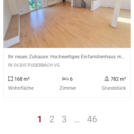
Ihr neues Zuhause: Hochwertiges Einfamilienhaus mit Garage - nähe Puderbach!
IN 56305 PUDERBACH VG
168 m²
6
782 m²
Wohnfläche
Zimmer
Grundstück
1
2
3
…
46