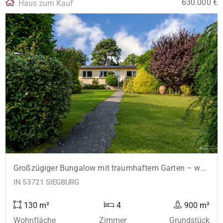
630.000 €
Haus zum Kauf
Großzügiger Bungalow mit traumhaftem Garten – wohnen in zentraler Lage von Siegburg
IN 53721 SIEGBURG
130 m²
4
900 m²
Wohnfläche
Zimmer
Grundstück